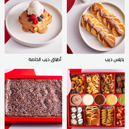
بايتس ديب
أطباق ديب الخاصة