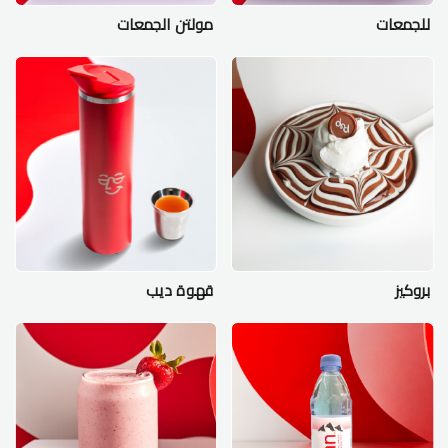
للجمعات
مولتن الجمعات
بروكيز
قهوة ديب