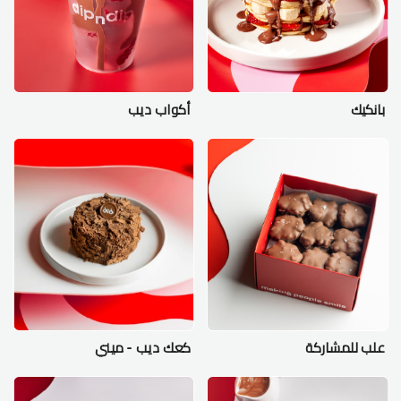
بانكيك
أكواب ديب
علب للمشاركة
كعك ديب - ميني