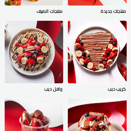
منتجات جديدة
منتجات الصيف
كريب ديب
وافل ديب